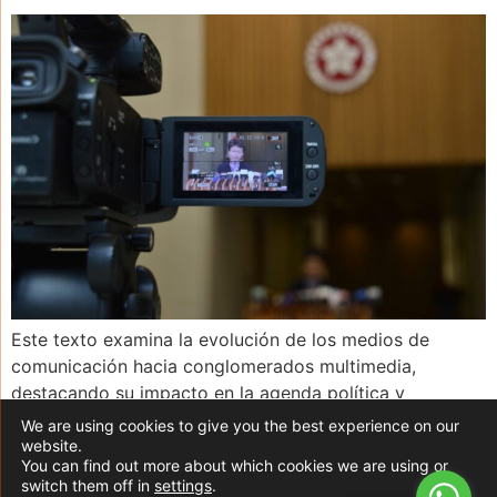
Este texto examina la evolución de los medios de
comunicación hacia conglomerados multimedia,
destacando su impacto en la agenda política y
económica. Se analiza cómo esta tendencia se está
We are using cookies to give you the best experience on our
expandiendo en América Latina y su influencia en la
website.
You can find out more about which cookies we are using or
concentración de la propiedad de los medios. Además,
switch them off in
settings
.