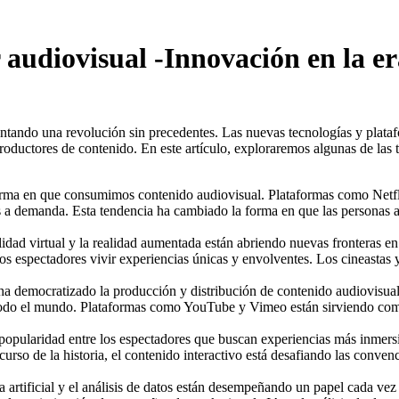
 audiovisual -Innovación en la er
rimentando una revolución sin precedentes. Las nuevas tecnologías y pl
roductores de contenido. En este artículo, exploraremos algunas de las
orma en que consumimos contenido audiovisual. Plataformas como Netf
s a demanda. Esta tendencia ha cambiado la forma en que las personas a
idad virtual y la realidad aumentada están abriendo nuevas fronteras en
 a los espectadores vivir experiencias únicas y envolventes. Los cineas
ha democratizado la producción y distribución de contenido audiovisual
 todo el mundo. Plataformas como YouTube y Vimeo están sirviendo como
opularidad entre los espectadores que buscan experiencias más inmersiva
urso de la historia, el contenido interactivo está desafiando las conven
a artificial y el análisis de datos están desempeñando un papel cada ve