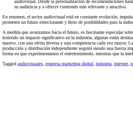
audiovisual. Desde la personalización de recomendaciones hasta
su audiencia y a ofrecer contenido más relevante y atractivo.
En resumen, el sector audiovisual está en constante evolución, impul
prometen un futuro emocionante y lleno de posibilidades para la indus
A medida que avanzamos hacia el futuro, es fascinante especular sobr
teniendo un impacto significativo en la industria, algunas están dest
masivo, con una oferta diversa y una competencia cada vez mayor. La r
producción y distribución independiente seguirá siendo una fuerza impo
forma en que experimentamos el entretenimiento, mientras que la inteli
Tagged
audiovisuales
,
empresa marketing digital
,
industria
,
internet
,
m