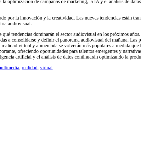
 la optimización de campañas de marketing, la IA y el análisis de dato
sado por la innovación y la creatividad. Las nuevas tendencias están 
tria audiovisual.
e qué tendencias dominarán el sector audiovisual en los próximos años.
inadas a consolidarse y definir el panorama audiovisual del mañana. La
ealidad virtual y aumentada se volverán más populares a medida que la 
rtante, ofreciendo oportunidades para talentos emergentes y narrativas 
gencia artificial y el análisis de datos continuarán optimizando la prod
ultimedia
,
realidad
,
virtual