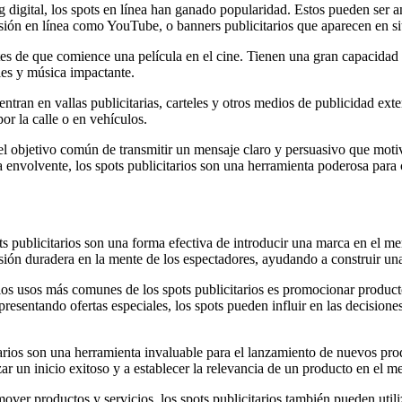
 digital, los spots en línea han ganado popularidad. Estos pueden ser 
sión en línea como YouTube, o banners publicitarios que aparecen en sit
es de que comience una película en el cine. Tienen una gran capacidad 
les y música impactante.
ntran en vallas publicitarias, carteles y otros medios de publicidad exter
or la calle o en vehículos.
l objetivo común de transmitir un mensaje claro y persuasivo que motiv
 envolvente, los spots publicitarios son una herramienta poderosa para 
s publicitarios son una forma efectiva de introducir una marca en el me
ión duradera en la mente de los espectadores, ayudando a construir una
s usos más comunes de los spots publicitarios es promocionar productos
 presentando ofertas especiales, los spots pueden influir en las decisio
arios son una herramienta invaluable para el lanzamiento de nuevos prod
zar un inicio exitoso y a establecer la relevancia de un producto en el m
er productos y servicios, los spots publicitarios también pueden utili