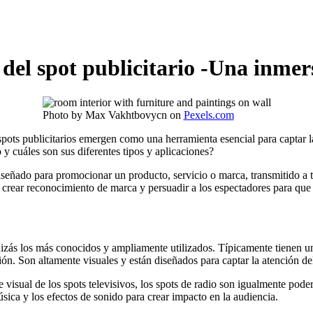
 del spot publicitario -Una inmers
Photo by Max Vakhtbovycn on
Pexels.com
spots publicitarios emergen como una herramienta esencial para captar l
 y cuáles son sus diferentes tipos y aplicaciones?
iseñado para promocionar un producto, servicio o marca, transmitido a t
rés, crear reconocimiento de marca y persuadir a los espectadores para q
uizás los más conocidos y ampliamente utilizados. Típicamente tienen u
ón. Son altamente visuales y están diseñados para captar la atención d
sual de los spots televisivos, los spots de radio son igualmente poder
úsica y los efectos de sonido para crear impacto en la audiencia.